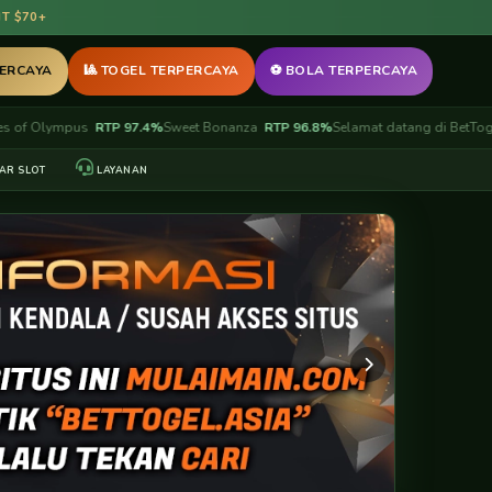
T $70+
PERCAYA
🎱 TOGEL TERPERCAYA
⚽ BOLA TERPERCAYA
of Olympus
RTP 97.4%
Sweet Bonanza
RTP 96.8%
Selamat datang di BetTogel
AR SLOT
LAYANAN