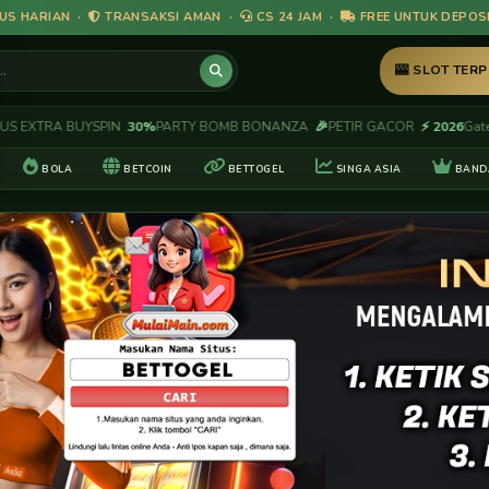
US HARIAN ·
TRANSAKSI AMAN ·
CS 24 JAM ·
FREE UNTUK DEPOSI
🎰 SLOT TER
 EXTRA BUYSPIN
30%
PARTY BOMB BONANZA
🎉
PETIR GACOR
⚡ 2026
Gates 
BOLA
BETCOIN
BETTOGEL
SINGA ASIA
BAND