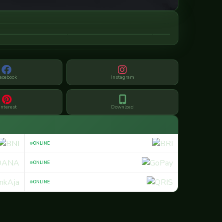
acebook
Instagram
interest
Download
ONLINE
ONLINE
ONLINE