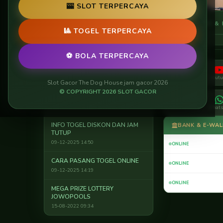
Lupa Password
🎰 SLOT TERPERCAYA
PASARAN & 
Promosi
🎱 TOGEL TERPERCAYA
IKUTI KAMI
🌿 DAFTAR
⚽ BOLA TERPERCAYA
Yout
BERITA TERAKHIR
Slot Gacor The Dog House jam gacor 2026
© COPYRIGHT 2026 SLOT GACOR
HADIAH & DISKON
09-12-2025 14:58
Whats
INFO TOGEL DISKON DAN JAM
BANK & E-WAL
TUTUP
09-12-2025 14:50
ONLINE
CARA PASANG TOGEL ONLINE
ONLINE
09-12-2025 14:19
ONLINE
MEGA PRIZE LOTTERY
JOWOPOOLS
15-08-2022 09:34